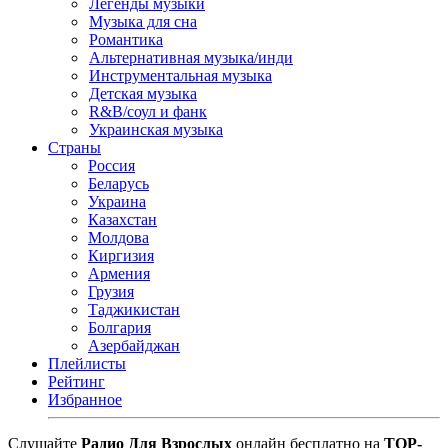
Легенды музыки
Музыка для сна
Романтика
Альтернативная музыка/инди
Инструментальная музыка
Детская музыка
R&B/cоул и фанк
Украинская музыка
Страны
Россия
Беларусь
Украина
Казахстан
Молдова
Киргизия
Армения
Грузия
Таджикистан
Болгария
Азербайджан
Плейлисты
Рейтинг
Избранное
Cлушайте
Радио Для Взрослых
онлайн бесплатно на
TOP-