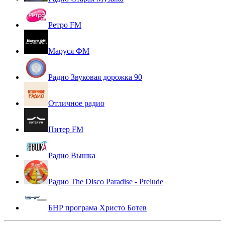
Ретро FM
Маруся ФМ
Радио Звуковая дорожка 90
Отличное радио
Питер FM
Радио Вышка
Радио The Disco Paradise - Prelude
БНР програма Христо Ботев