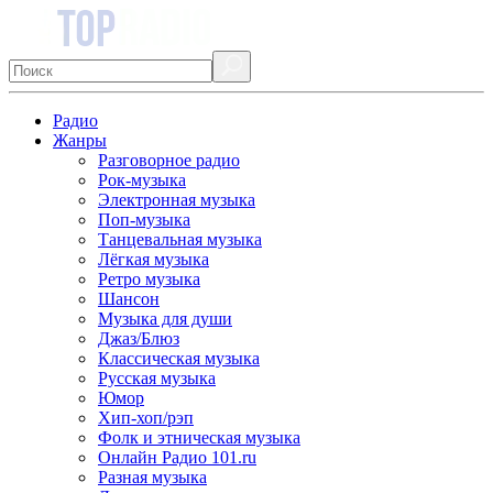
Радио
Жанры
Разговорное радио
Рок-музыка
Электронная музыка
Поп-музыка
Танцевальная музыка
Лёгкая музыка
Ретро музыка
Шансон
Музыка для души
Джаз/Блюз
Классическая музыка
Русская музыка
Юмор
Хип-хоп/рэп
Фолк и этническая музыка
Онлайн Радио 101.ru
Разная музыка