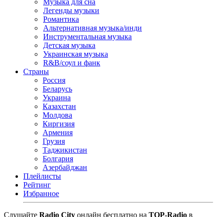
Музыка для сна
Легенды музыки
Романтика
Альтернативная музыка/инди
Инструментальная музыка
Детская музыка
Украинская музыка
R&B/cоул и фанк
Страны
Россия
Беларусь
Украина
Казахстан
Молдова
Киргизия
Армения
Грузия
Таджикистан
Болгария
Азербайджан
Плейлисты
Рейтинг
Избранное
Cлушайте
Radio City
онлайн бесплатно на
TOP-Radio
в