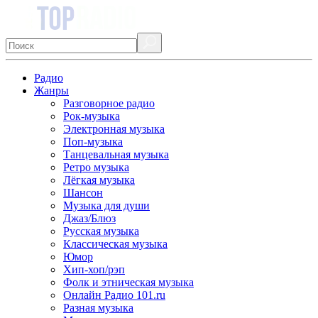
Радио
Жанры
Разговорное радио
Рок-музыка
Электронная музыка
Поп-музыка
Танцевальная музыка
Ретро музыка
Лёгкая музыка
Шансон
Музыка для души
Джаз/Блюз
Русская музыка
Классическая музыка
Юмор
Хип-хоп/рэп
Фолк и этническая музыка
Онлайн Радио 101.ru
Разная музыка