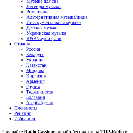
Музыка для сна
Легенды музыки
Романтика
Альтернативная музыка/инди
Инструментальная музыка
Детская музыка
Украинская музыка
R&B/cоул и фанк
Страны
Россия
Беларусь
Украина
Казахстан
Молдова
Киргизия
Армения
Грузия
Таджикистан
Болгария
Азербайджан
Плейлисты
Рейтинг
Избранное
Cлушайте
Radio Cassiope
онлайн бесплатно на
TOP-Radio
в