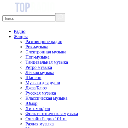
Радио
Жанры
Разговорное радио
Рок-музыка
Электронная музыка
Поп-музыка
Танцевальная музыка
Ретро музыка
Лёгкая музыка
Шансон
Музыка для души
Джаз/Блюз
Русская музыка
Классическая музыка
Юмор
Хип-хоп/рэп
Фолк и этническая музыка
Онлайн Радио 101.ru
Разная музыка