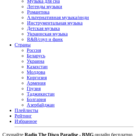
Музыка для сна
Легенды музыки
Романтика
Альтернативная музыка/инди
Инструментальная музыка
Детская музыка
Украинская музыка
R&B/cоул и фанк
Страны
Россия
Беларусь
Украина
Казахстан
Молдова
Киргизия
Армения
Грузия
Таджикистан
Болгария
Азербайджан
Плейлисты
Рейтинг
Избранное
Cлушайте
Radio The Disco Paradise - BMG
онлайн бесплатно