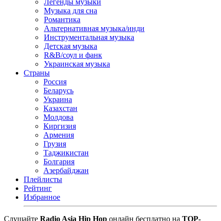
Легенды музыки
Музыка для сна
Романтика
Альтернативная музыка/инди
Инструментальная музыка
Детская музыка
R&B/cоул и фанк
Украинская музыка
Страны
Россия
Беларусь
Украина
Казахстан
Молдова
Киргизия
Армения
Грузия
Таджикистан
Болгария
Азербайджан
Плейлисты
Рейтинг
Избранное
Cлушайте
Radio Asia Hip Hop
онлайн бесплатно на
TOP-