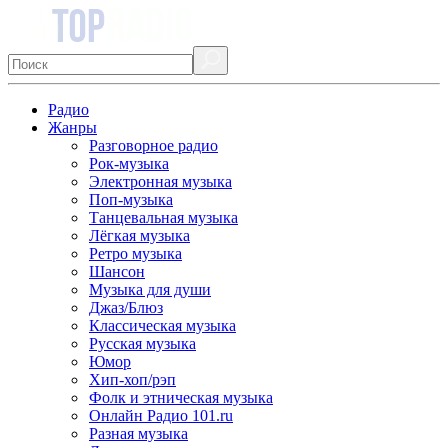
Радио
Жанры
Разговорное радио
Рок-музыка
Электронная музыка
Поп-музыка
Танцевальная музыка
Лёгкая музыка
Ретро музыка
Шансон
Музыка для души
Джаз/Блюз
Классическая музыка
Русская музыка
Юмор
Хип-хоп/рэп
Фолк и этническая музыка
Онлайн Радио 101.ru
Разная музыка