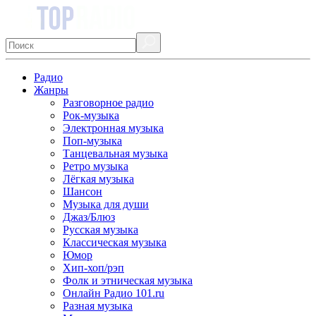
Радио
Жанры
Разговорное радио
Рок-музыка
Электронная музыка
Поп-музыка
Танцевальная музыка
Ретро музыка
Лёгкая музыка
Шансон
Музыка для души
Джаз/Блюз
Русская музыка
Классическая музыка
Юмор
Хип-хоп/рэп
Фолк и этническая музыка
Онлайн Радио 101.ru
Разная музыка