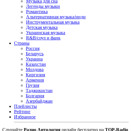
Музыка для сна
Легенды музыки
Романтика
Альтернативная музыка/инди
Инструментальная музыка
Детская музыка
Украинская музыка
R&B/cоул и фанк
Страны
Россия
Беларусь
Украина
Казахстан
Молдова
Киргизия
Армения
Грузия
Таджикистан
Болгария
Азербайджан
Плейлисты
Рейтинг
Избранное
Cлушайте
Радио Антология
онлайн бесплатно на
TOP-Radio