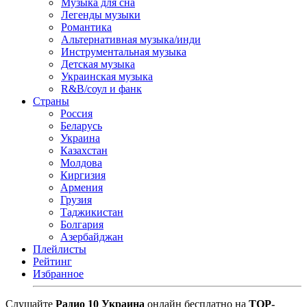
Музыка для сна
Легенды музыки
Романтика
Альтернативная музыка/инди
Инструментальная музыка
Детская музыка
Украинская музыка
R&B/cоул и фанк
Страны
Россия
Беларусь
Украина
Казахстан
Молдова
Киргизия
Армения
Грузия
Таджикистан
Болгария
Азербайджан
Плейлисты
Рейтинг
Избранное
Cлушайте
Радио 10 Украина
онлайн бесплатно на
TOP-