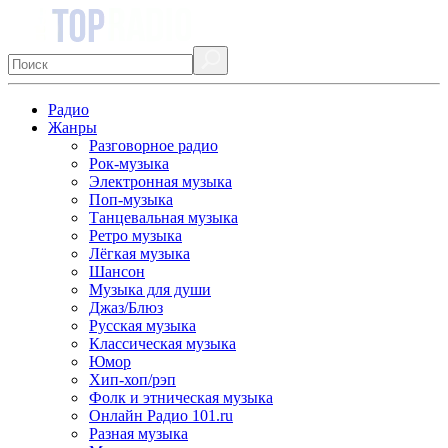
Радио
Жанры
Разговорное радио
Рок-музыка
Электронная музыка
Поп-музыка
Танцевальная музыка
Ретро музыка
Лёгкая музыка
Шансон
Музыка для души
Джаз/Блюз
Русская музыка
Классическая музыка
Юмор
Хип-хоп/рэп
Фолк и этническая музыка
Онлайн Радио 101.ru
Разная музыка