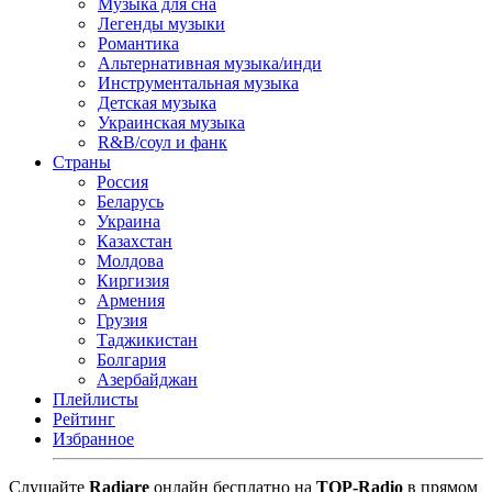
Музыка для сна
Легенды музыки
Романтика
Альтернативная музыка/инди
Инструментальная музыка
Детская музыка
Украинская музыка
R&B/cоул и фанк
Страны
Россия
Беларусь
Украина
Казахстан
Молдова
Киргизия
Армения
Грузия
Таджикистан
Болгария
Азербайджан
Плейлисты
Рейтинг
Избранное
Cлушайте
Radiare
онлайн бесплатно на
TOP-Radio
в прямом