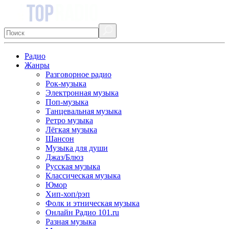
Радио
Жанры
Разговорное радио
Рок-музыка
Электронная музыка
Поп-музыка
Танцевальная музыка
Ретро музыка
Лёгкая музыка
Шансон
Музыка для души
Джаз/Блюз
Русская музыка
Классическая музыка
Юмор
Хип-хоп/рэп
Фолк и этническая музыка
Онлайн Радио 101.ru
Разная музыка