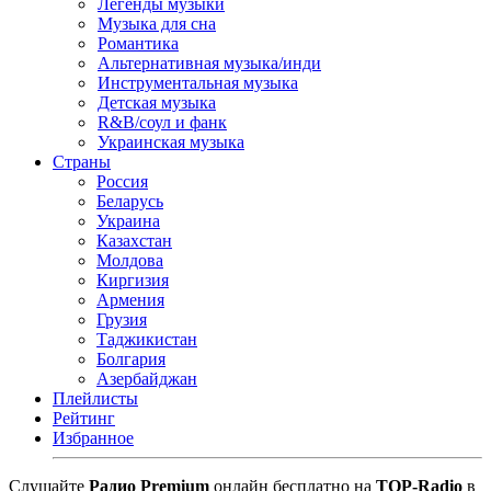
Легенды музыки
Музыка для сна
Романтика
Альтернативная музыка/инди
Инструментальная музыка
Детская музыка
R&B/cоул и фанк
Украинская музыка
Страны
Россия
Беларусь
Украина
Казахстан
Молдова
Киргизия
Армения
Грузия
Таджикистан
Болгария
Азербайджан
Плейлисты
Рейтинг
Избранное
Cлушайте
Радио Premium
онлайн бесплатно на
TOP-Radio
в