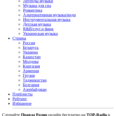
Легенды музыки
Музыка для сна
Романтика
Альтернативная музыка/инди
Инструментальная музыка
Детская музыка
R&B/cоул и фанк
Украинская музыка
Страны
Россия
Беларусь
Украина
Казахстан
Молдова
Киргизия
Армения
Грузия
Таджикистан
Болгария
Азербайджан
Плейлисты
Рейтинг
Избранное
Cлушайте
Правда Радио
онлайн бесплатно на
TOP-Radio
в