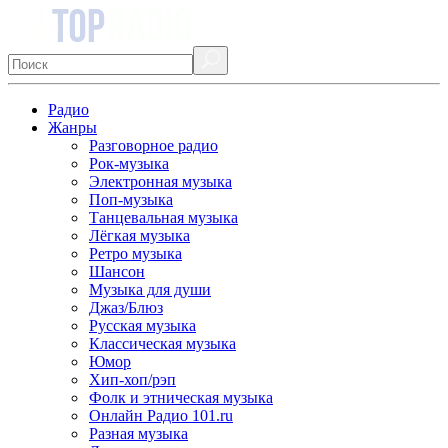
Радио
Жанры
Разговорное радио
Рок-музыка
Электронная музыка
Поп-музыка
Танцевальная музыка
Лёгкая музыка
Ретро музыка
Шансон
Музыка для души
Джаз/Блюз
Русская музыка
Классическая музыка
Юмор
Хип-хоп/рэп
Фолк и этническая музыка
Онлайн Радио 101.ru
Разная музыка