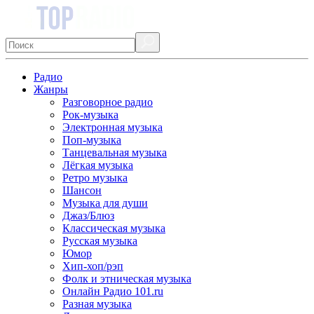
Радио
Жанры
Разговорное радио
Рок-музыка
Электронная музыка
Поп-музыка
Танцевальная музыка
Лёгкая музыка
Ретро музыка
Шансон
Музыка для души
Джаз/Блюз
Классическая музыка
Русская музыка
Юмор
Хип-хоп/рэп
Фолк и этническая музыка
Онлайн Радио 101.ru
Разная музыка