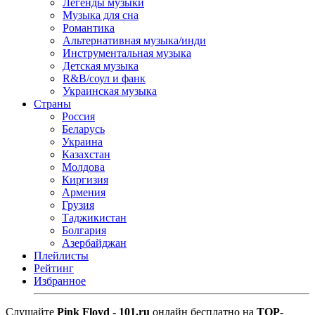
Легенды музыки
Музыка для сна
Романтика
Альтернативная музыка/инди
Инструментальная музыка
Детская музыка
R&B/cоул и фанк
Украинская музыка
Страны
Россия
Беларусь
Украина
Казахстан
Молдова
Киргизия
Армения
Грузия
Таджикистан
Болгария
Азербайджан
Плейлисты
Рейтинг
Избранное
Cлушайте
Pink Floyd - 101.ru
онлайн бесплатно на
TOP-