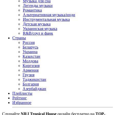
Музыка для сна
Легенды музыки
Романтика
Альтернативная музыка/инди
Инструментальная музыка
Детская музыка
Украинская музыка
R&B/cоул и фанк
Страны
Россия
Беларусь
Украина
Казахстан
Молдова
Киргизия
Армения
Грузия
Таджикистан
Болгария
Азербайджан
Плейлисты
Рейтинг
Избранное
Cлушайте
NRJ Tropical House
онлайн бесплатно на
TOP-