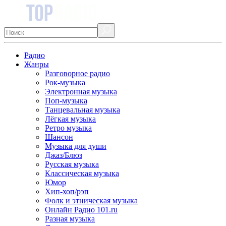
Радио
Жанры
Разговорное радио
Рок-музыка
Электронная музыка
Поп-музыка
Танцевальная музыка
Лёгкая музыка
Ретро музыка
Шансон
Музыка для души
Джаз/Блюз
Русская музыка
Классическая музыка
Юмор
Хип-хоп/рэп
Фолк и этническая музыка
Онлайн Радио 101.ru
Разная музыка