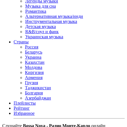
Легенды музыки
Музыка для сна
Романтика
Альтернативная музыка/инди
Инструментальная музыка
Детская музыка
R&B/cоул и фанк
Украинская музыка
Страны
Россия
Беларусь
Украина
Казахстан
Молдова
Киргизия
Армения
Грузия
Таджикистан
Болгария
Азербайджан
Плейлисты
Рейтинг
Избранное
Cлушайте
Bossa Nova - Радио Монте-Карло
онлайн