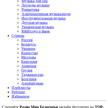
Музыка для сна
Легенды музыки
Романтика
Альтернативная музыка/инди
Инструментальная музыка
Детская музыка
Украинская музыка
R&B/cоул и фанк
Страны
Россия
Беларусь
Украина
Казахстан
Молдова
Киргизия
Армения
Грузия
Таджикистан
Болгария
Азербайджан
Плейлисты
Рейтинг
Избранное
Cлушайте
Радио Мир Белогорья
онлайн бесплатно на
TOP-