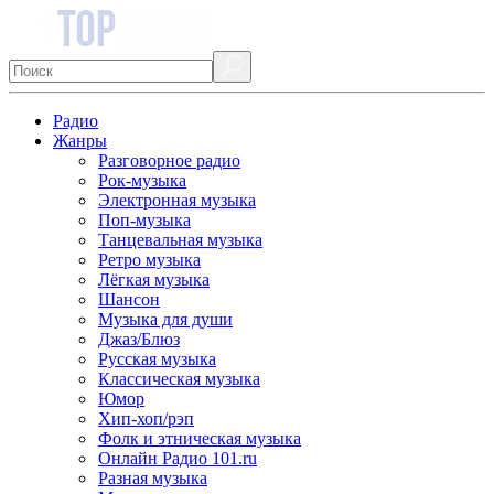
Радио
Жанры
Разговорное радио
Рок-музыка
Электронная музыка
Поп-музыка
Танцевальная музыка
Ретро музыка
Лёгкая музыка
Шансон
Музыка для души
Джаз/Блюз
Русская музыка
Классическая музыка
Юмор
Хип-хоп/рэп
Фолк и этническая музыка
Онлайн Радио 101.ru
Разная музыка