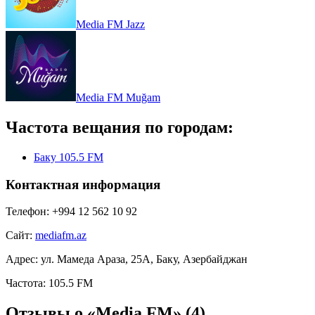
Media FM Jazz
Media FM Muğam
Частота вещания по городам:
Баку 105.5 FM
Контактная информация
Телефон:
+994 12 562 10 92
Сайт:
mediafm.az
Адрес:
ул. Мамеда Араза, 25A, Баку, Азербайджан
Частота:
105.5 FM
Отзывы о «Media FM»
(4)