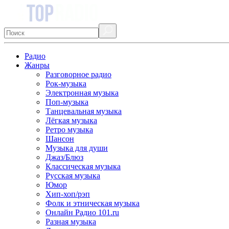
Радио
Жанры
Разговорное радио
Рок-музыка
Электронная музыка
Поп-музыка
Танцевальная музыка
Лёгкая музыка
Ретро музыка
Шансон
Музыка для души
Джаз/Блюз
Классическая музыка
Русская музыка
Юмор
Хип-хоп/рэп
Фолк и этническая музыка
Онлайн Радио 101.ru
Разная музыка