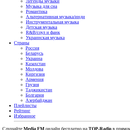
Легенды музыки
Музыка для сна
Романтика
Альтернативная музыка/инди
Инструментальная музыка
Детская музыка
R&B/cоул и фанк
Украинская музыка
Страны
Россия
Беларусь
Украина
Казахстан
Молдова
Киргизия
Армения
Грузия
Таджикистан
Болгария
Азербайджан
Плейлисты
Рейтинг
Избранное
Cлушайте
Media FM
онлайн бесплатно на
TOP-Radio
в прямом