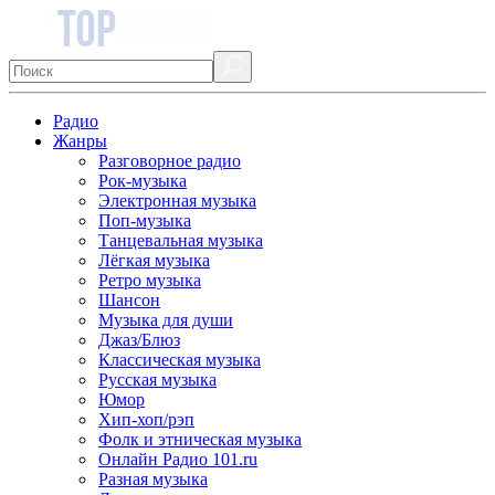
Радио
Жанры
Разговорное радио
Рок-музыка
Электронная музыка
Поп-музыка
Танцевальная музыка
Лёгкая музыка
Ретро музыка
Шансон
Музыка для души
Джаз/Блюз
Классическая музыка
Русская музыка
Юмор
Хип-хоп/рэп
Фолк и этническая музыка
Онлайн Радио 101.ru
Разная музыка