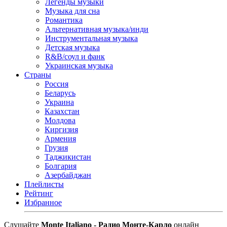
Легенды музыки
Музыка для сна
Романтика
Альтернативная музыка/инди
Инструментальная музыка
Детская музыка
R&B/cоул и фанк
Украинская музыка
Страны
Россия
Беларусь
Украина
Казахстан
Молдова
Киргизия
Армения
Грузия
Таджикистан
Болгария
Азербайджан
Плейлисты
Рейтинг
Избранное
Cлушайте
Monte Italiano - Радио Монте-Карло
онлайн