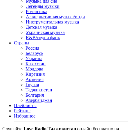
Музыка для сна
Легенды музыки
Романтика
Альтернативная музыка/инди
Инструментальная музыка
Детская музыка
Украинская музыка
R&B/cоул и фанк
Страны
Россия
Беларусь
Украина
Казахстан
Молдова
Киргизия
Армения
Грузия
Таджикистан
Болгария
Азербайджан
Плейлисты
Рейтинг
Избранное
Cлушайте
Love Radio Таджикистан
онлайн бесплатно на