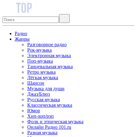
Радио
Жанры
Разговорное радио
Рок-музыка
Электронная музыка
Поп-музыка
Танцевальная музыка
Ретро музыка
Лёгкая музыка
Шансон
Музыка для души
Джаз/Блюз
Русская музыка
Классическая музыка
Юмор
Хип-хоп/рэп
Фолк и этническая музыка
Онлайн Радио 101.ru
Разная музыка