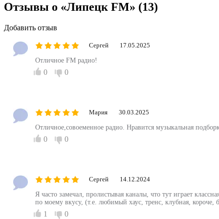
Отзывы о «Липецк FM»
(13)
Добавить отзыв
Сергей
17.05.2025
Отличное FM радио!
0
0
Мария
30.03.2025
Отличное,совоеменное радио. Нравится музыкальная подборк
0
0
Сергей
14.12.2024
Я часто замечал, пролистывая каналы, что тут играет классна
по моему вкусу, (т.е. любимый хаус, тренс, клубная, короче,
1
0