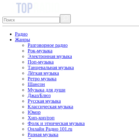
Радио
Жанры
Разговорное радио
Рок-музыка
Электронная музыка
Поп-музыка
Танцевальная музыка
Лёгкая музыка
Ретро музыка
Шансон
Музыка для души
Джаз/Блюз
Русская музыка
Классическая музыка
Юмор
Хип-хоп/рэп
Фолк и этническая музыка
Онлайн Радио 101.ru
Разная музыка