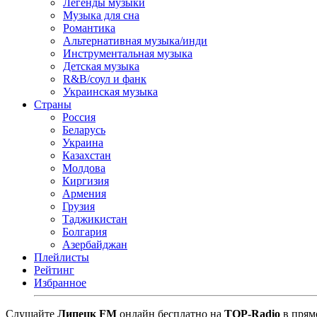
Легенды музыки
Музыка для сна
Романтика
Альтернативная музыка/инди
Инструментальная музыка
Детская музыка
R&B/cоул и фанк
Украинская музыка
Страны
Россия
Беларусь
Украина
Казахстан
Молдова
Киргизия
Армения
Грузия
Таджикистан
Болгария
Азербайджан
Плейлисты
Рейтинг
Избранное
Cлушайте
Липецк FM
онлайн бесплатно на
TOP-Radio
в прямо