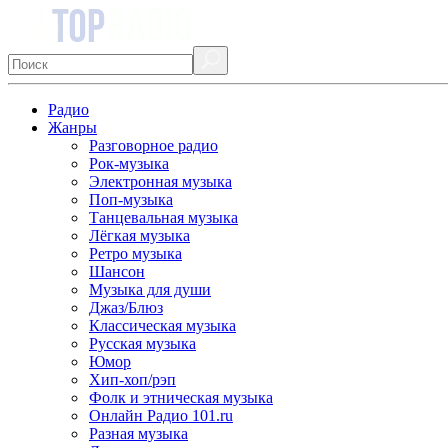
Радио
Жанры
Разговорное радио
Рок-музыка
Электронная музыка
Поп-музыка
Танцевальная музыка
Лёгкая музыка
Ретро музыка
Шансон
Музыка для души
Джаз/Блюз
Классическая музыка
Русская музыка
Юмор
Хип-хоп/рэп
Фолк и этническая музыка
Онлайн Радио 101.ru
Разная музыка