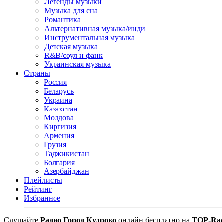
Легенды музыки
Музыка для сна
Романтика
Альтернативная музыка/инди
Инструментальная музыка
Детская музыка
R&B/cоул и фанк
Украинская музыка
Страны
Россия
Беларусь
Украина
Казахстан
Молдова
Киргизия
Армения
Грузия
Таджикистан
Болгария
Азербайджан
Плейлисты
Рейтинг
Избранное
Cлушайте
Радио Город Кудрово
онлайн бесплатно на
TOP-Ra