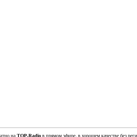
атно на
TOP-Radio
в прямом эфире, в хорошем качестве без рег