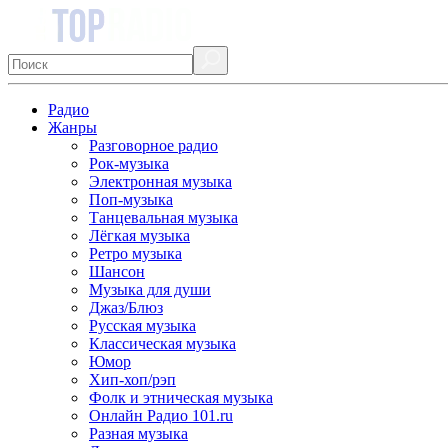
Радио
Жанры
Разговорное радио
Рок-музыка
Электронная музыка
Поп-музыка
Танцевальная музыка
Лёгкая музыка
Ретро музыка
Шансон
Музыка для души
Джаз/Блюз
Русская музыка
Классическая музыка
Юмор
Хип-хоп/рэп
Фолк и этническая музыка
Онлайн Радио 101.ru
Разная музыка