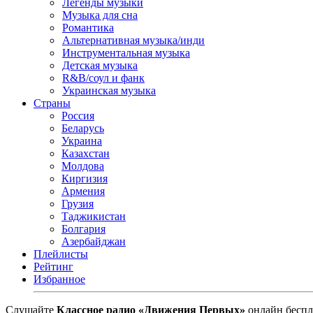
Легенды музыки
Музыка для сна
Романтика
Альтернативная музыка/инди
Инструментальная музыка
Детская музыка
R&B/cоул и фанк
Украинская музыка
Страны
Россия
Беларусь
Украина
Казахстан
Молдова
Киргизия
Армения
Грузия
Таджикистан
Болгария
Азербайджан
Плейлисты
Рейтинг
Избранное
Cлушайте
Классное радио «Движения Первых»
онлайн беспл