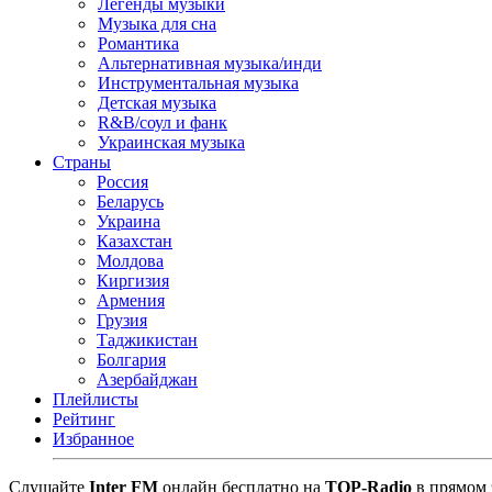
Легенды музыки
Музыка для сна
Романтика
Альтернативная музыка/инди
Инструментальная музыка
Детская музыка
R&B/cоул и фанк
Украинская музыка
Страны
Россия
Беларусь
Украина
Казахстан
Молдова
Киргизия
Армения
Грузия
Таджикистан
Болгария
Азербайджан
Плейлисты
Рейтинг
Избранное
Cлушайте
Inter FM
онлайн бесплатно на
TOP-Radio
в прямом 