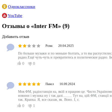
Одноклассники
YouTube
Отзывы о «Inter FM»
(9)
Добавить отзыв
Рома
20.04.2025
По больше музыки и по меньше болтать, а то вы распустилис
радио.Ещё чуть-чуть и превратитесь в политическое радио. 
0
0
Павел
16.09.2024
Моя.ФМ, радіостанція на, якій я працюю це. Чисто.Україномов
новини і музика ну і так далі......... Тут на, цій.ФМ, станції
так. Крапка. Я, все сказав, як. Воно. І, є.
0
1