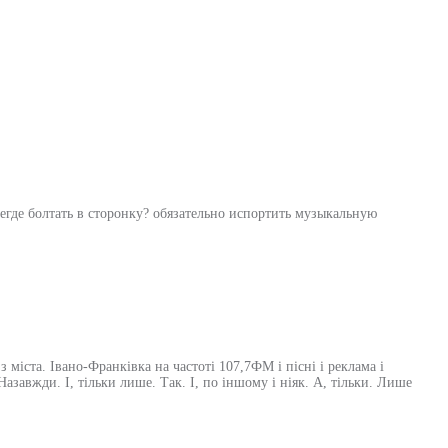
егде болтать в сторонку? обязательно испортить музыкальную
 міста. Івано-Франківка на частоті 107,7ФМ і пісні і реклама і
. Назавжди. І, тільки лише. Так. І, по іншому і ніяк. А, тільки. Лише