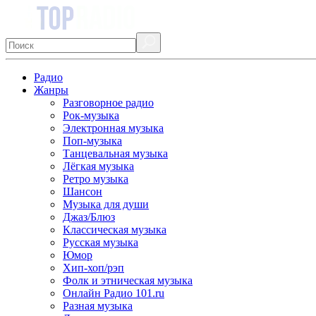
Радио
Жанры
Разговорное радио
Рок-музыка
Электронная музыка
Поп-музыка
Танцевальная музыка
Лёгкая музыка
Ретро музыка
Шансон
Музыка для души
Джаз/Блюз
Классическая музыка
Русская музыка
Юмор
Хип-хоп/рэп
Фолк и этническая музыка
Онлайн Радио 101.ru
Разная музыка