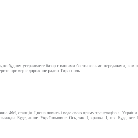
ь,по будням устраиваете базар с вашими бестолковыми передачами, вам н
Берите пример с дорожное радио Тирасполь.
на.ФМ, станція. І,вона ловить і веде свою пряму трансляцію з. України з
 назаажди. Буде, лише. Україномовне. Ось, так. І, крапка. І, так. Буде, все