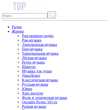
Радио
Жанры
Разговорное радио
Рок-музыка
Электронная музыка
Поп-музыка
Танцевальная музыка
Лёгкая музыка
Ретро музыка
Шансон
Музыка для души
Джаз/Блюз
Классическая музыка
Русская музыка
Юмор
Хип-хоп/рэп
Фолк и этническая музыка
Онлайн Радио 101.ru
Разная музыка