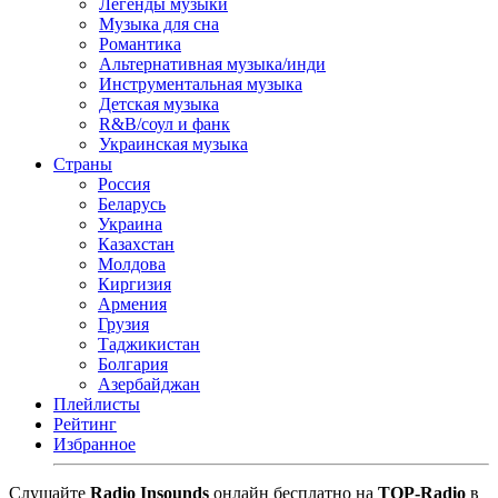
Легенды музыки
Музыка для сна
Романтика
Альтернативная музыка/инди
Инструментальная музыка
Детская музыка
R&B/cоул и фанк
Украинская музыка
Страны
Россия
Беларусь
Украина
Казахстан
Молдова
Киргизия
Армения
Грузия
Таджикистан
Болгария
Азербайджан
Плейлисты
Рейтинг
Избранное
Cлушайте
Radio Insounds
онлайн бесплатно на
TOP-Radio
в