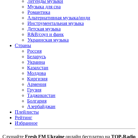
Легенды музыки
Музыка для сна
Романтика
Альтернативная музыка/инди
Инструментальная музыка
Детская музыка
R&B/cоул и фанк
Украинская музыка
Страны
Россия
Беларусь
Украина
Казахстан
Молдова
Киргизия
Армения
Грузия
Таджикистан
Болгария
Азербайджан
Плейлисты
Рейтинг
Избранное
Cлушайте
Fresh FM Ukraine
онлайн бесплатно на
TOP-Radio