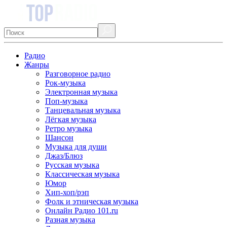
Радио
Жанры
Разговорное радио
Рок-музыка
Электронная музыка
Поп-музыка
Танцевальная музыка
Лёгкая музыка
Ретро музыка
Шансон
Музыка для души
Джаз/Блюз
Русская музыка
Классическая музыка
Юмор
Хип-хоп/рэп
Фолк и этническая музыка
Онлайн Радио 101.ru
Разная музыка