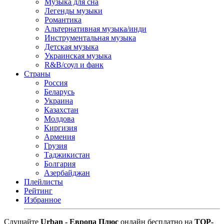
Музыка для сна
Легенды музыки
Романтика
Альтернативная музыка/инди
Инструментальная музыка
Детская музыка
Украинская музыка
R&B/cоул и фанк
Страны
Россия
Беларусь
Украина
Казахстан
Молдова
Киргизия
Армения
Грузия
Таджикистан
Болгария
Азербайджан
Плейлисты
Рейтинг
Избранное
Cлушайте
Urban - Европа Плюс
онлайн бесплатно на
TOP-