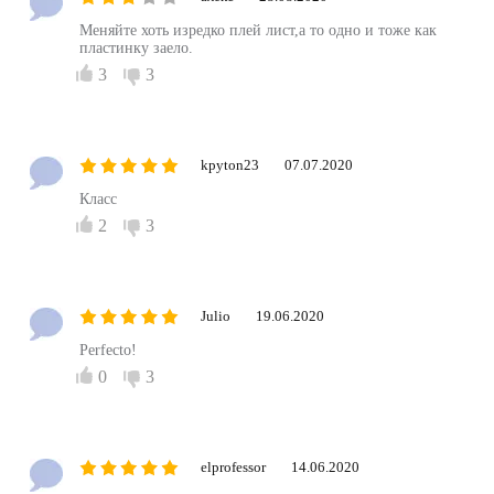
Меняйте хоть изредко плей лист,а то одно и тоже как
пластинку заело.
3
3
kpyton23
07.07.2020
Класс
2
3
Julio
19.06.2020
Perfecto!
0
3
elprofessor
14.06.2020