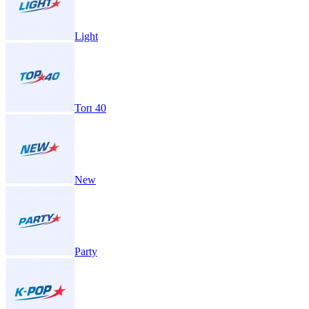
Light
Топ 40
New
Party