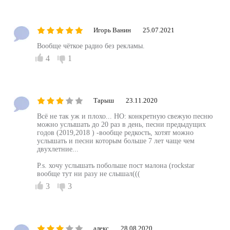
Игорь Ванин
25.07.2021
Вообще чёткое радио без рекламы.
4
1
Тарыш
23.11.2020
Всё не так уж и плохо... НО: конкретную свежую песню
можно услышать до 20 раз в день, песни предыдущих
годов (2019,2018 ) -вообще редкость, хотят можно
услышать и песни которым больше 7 лет чаще чем
двухлетние...
P.s. хочу услышать побольше пост малона (rockstar
вообще тут ни разу не слышал(((
3
3
алекс
28.08.2020