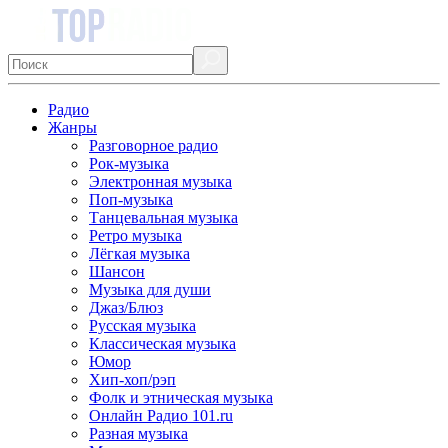
Радио
Жанры
Разговорное радио
Рок-музыка
Электронная музыка
Поп-музыка
Танцевальная музыка
Ретро музыка
Лёгкая музыка
Шансон
Музыка для души
Джаз/Блюз
Русская музыка
Классическая музыка
Юмор
Хип-хоп/рэп
Фолк и этническая музыка
Онлайн Радио 101.ru
Разная музыка