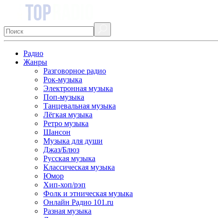
Радио
Жанры
Разговорное радио
Рок-музыка
Электронная музыка
Поп-музыка
Танцевальная музыка
Лёгкая музыка
Ретро музыка
Шансон
Музыка для души
Джаз/Блюз
Русская музыка
Классическая музыка
Юмор
Хип-хоп/рэп
Фолк и этническая музыка
Онлайн Радио 101.ru
Разная музыка