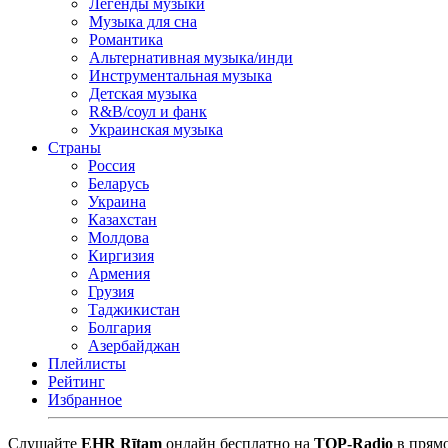
Легенды музыки
Музыка для сна
Романтика
Альтернативная музыка/инди
Инструментальная музыка
Детская музыка
R&B/cоул и фанк
Украинская музыка
Страны
Россия
Беларусь
Украина
Казахстан
Молдова
Киргизия
Армения
Грузия
Таджикистан
Болгария
Азербайджан
Плейлисты
Рейтинг
Избранное
Cлушайте
EHR Rītam
онлайн бесплатно на
TOP-Radio
в прямо