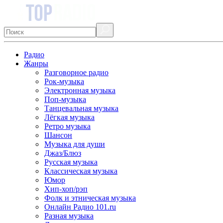
Радио
Жанры
Разговорное радио
Рок-музыка
Электронная музыка
Поп-музыка
Танцевальная музыка
Лёгкая музыка
Ретро музыка
Шансон
Музыка для души
Джаз/Блюз
Русская музыка
Классическая музыка
Юмор
Хип-хоп/рэп
Фолк и этническая музыка
Онлайн Радио 101.ru
Разная музыка