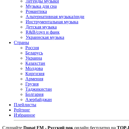
Легенды музыки
Музыка для сна
Романтика
Альтернативная музыка/инди
Инструментальная музыка
Детская музыка
R&B/cоул и фанк
Украинская музыка
Страны
Россия
Беларусь
Украина
Казахстан
Молдова
Киргизия
Армения
Грузия
Таджикистан
Болгария
Азербайджан
Плейлисты
Рейтинг
Избранное
Cлушайте
Donat FM - Русский рок
онлайн бесплатно на
TOP-