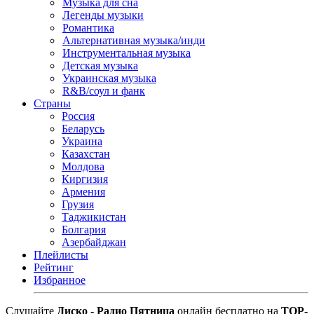
Музыка для сна
Легенды музыки
Романтика
Альтернативная музыка/инди
Инструментальная музыка
Детская музыка
Украинская музыка
R&B/cоул и фанк
Страны
Россия
Беларусь
Украина
Казахстан
Молдова
Киргизия
Армения
Грузия
Таджикистан
Болгария
Азербайджан
Плейлисты
Рейтинг
Избранное
Cлушайте
Диско - Радио Пятница
онлайн бесплатно на
TOP-