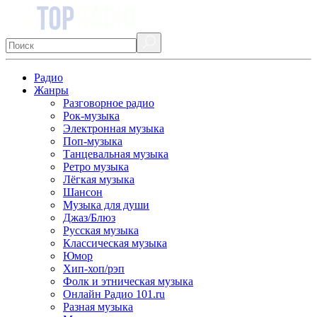
Радио
Жанры
Разговорное радио
Рок-музыка
Электронная музыка
Поп-музыка
Танцевальная музыка
Ретро музыка
Лёгкая музыка
Шансон
Музыка для души
Джаз/Блюз
Русская музыка
Классическая музыка
Юмор
Хип-хоп/рэп
Фолк и этническая музыка
Онлайн Радио 101.ru
Разная музыка