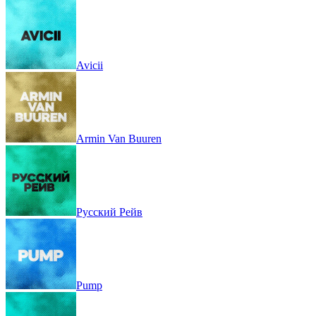
David Guetta
Avicii
Armin Van Buuren
Русский Рейв
Pump