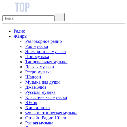
Радио
Жанры
Разговорное радио
Рок-музыка
Электронная музыка
Поп-музыка
Танцевальная музыка
Лёгкая музыка
Ретро музыка
Шансон
Музыка для души
Джаз/Блюз
Русская музыка
Классическая музыка
Юмор
Хип-хоп/рэп
Фолк и этническая музыка
Онлайн Радио 101.ru
Разная музыка