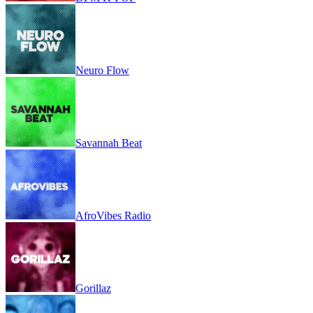
DFM K-POP
Neuro Flow
Savannah Beat
AfroVibes Radio
Gorillaz