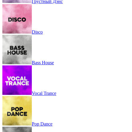
Грустный Дэнс
Disco
Bass House
Vocal Trance
Pop Dance