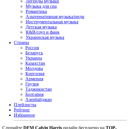
Легенды музыки
Музыка для сна
Романтика
Альтернативная музыка/инди
Инструментальная музыка
Детская музыка
R&B/cоул и фанк
Украинская музыка
Страны
Россия
Беларусь
Украина
Казахстан
Молдова
Киргизия
Армения
Грузия
Таджикистан
Болгария
Азербайджан
Плейлисты
Рейтинг
Избранное
Cлушайте
DFM Calvin Harris
онлайн бесплатно на
TOP-