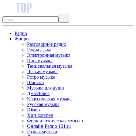
Радио
Жанры
Разговорное радио
Рок-музыка
Электронная музыка
Поп-музыка
Танцевальная музыка
Лёгкая музыка
Ретро музыка
Шансон
Музыка для души
Джаз/Блюз
Классическая музыка
Русская музыка
Юмор
Хип-хоп/рэп
Фолк и этническая музыка
Онлайн Радио 101.ru
Разная музыка