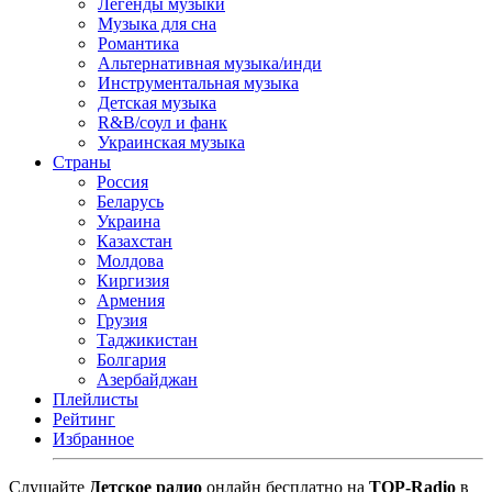
Легенды музыки
Музыка для сна
Романтика
Альтернативная музыка/инди
Инструментальная музыка
Детская музыка
R&B/cоул и фанк
Украинская музыка
Страны
Россия
Беларусь
Украина
Казахстан
Молдова
Киргизия
Армения
Грузия
Таджикистан
Болгария
Азербайджан
Плейлисты
Рейтинг
Избранное
Cлушайте
Детское радио
онлайн бесплатно на
TOP-Radio
в