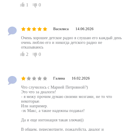
1
0
Василиса
14.06.2026
Очень хорошее детское радио я слушаю его каждый день
очень люблю его и никогда детского радио не
отказываюсь
2
0
Галина
16.02.2026
Что случилось с Марией Петровной?)
Это что за диалоги!
- я межу прочим думаю своими мозгами, не то что
некоторые.
Или например.
-эх Макс, а такие надежны подавал!
Да и еще интонация такая злючая))
В общем, пересмотрите, пожалуйста, диалог и