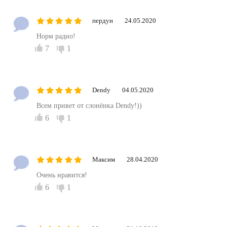
пердун
24.05.2020
Норм радио!
7
1
Dendy
04.05.2020
Всем привет от слонёнка Dendy!))
6
1
Максим
28.04.2020
Очень нравится!
6
1