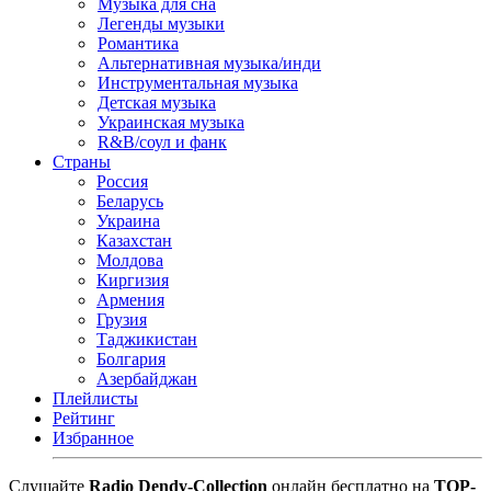
Музыка для сна
Легенды музыки
Романтика
Альтернативная музыка/инди
Инструментальная музыка
Детская музыка
Украинская музыка
R&B/cоул и фанк
Страны
Россия
Беларусь
Украина
Казахстан
Молдова
Киргизия
Армения
Грузия
Таджикистан
Болгария
Азербайджан
Плейлисты
Рейтинг
Избранное
Cлушайте
Radio Dendy-Collection
онлайн бесплатно на
TOP-