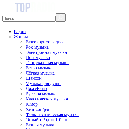
Радио
Жанры
Разговорное радио
Рок-музыка
Электронная музыка
Поп-музыка
Танцевальная музыка
Ретро музыка
Лёгкая музыка
Шансон
Музыка для души
Джаз/Блюз
Русская музыка
Классическая музыка
Юмор
Хип-хоп/рэп
Фолк и этническая музыка
Онлайн Радио 101.ru
Разная музыка