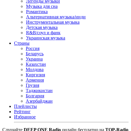
Легенды музыки
Музыка для сна
Романтика
Альтернативная музыка/инди
Инструментальная музыка
Детская музыка
R&B/cоул и фанк
Украинская музыка
Страны
Россия
Беларусь
Украина
Казахстан
Молдова
Киргизия
Армения
Грузия
Таджикистан
Болгария
Азербайджан
Плейлисты
Рейтинг
Избранное
Cлушайте
DEEP ONE Radio
онлайн бесплатно на
TOP-Radio