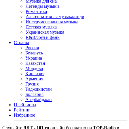
Музыка для сна
Легенды музыки
Романтика
Альтернативная музыка/инди
Инструментальная музыка
Детская музыка
Украинская музыка
R&B/cоул и фанк
Страны
Россия
Беларусь
Украина
Казахстан
Молдова
Киргизия
Армения
Грузия
Таджикистан
Болгария
Азербайджан
Плейлисты
Рейтинг
Избранное
Cлушайте
ДДТ - 101.ru
онлайн бесплатно на
TOP-Radio
в