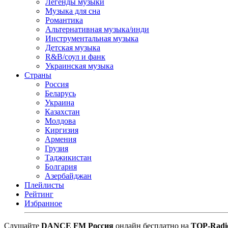
Легенды музыки
Музыка для сна
Романтика
Альтернативная музыка/инди
Инструментальная музыка
Детская музыка
R&B/cоул и фанк
Украинская музыка
Страны
Россия
Беларусь
Украина
Казахстан
Молдова
Киргизия
Армения
Грузия
Таджикистан
Болгария
Азербайджан
Плейлисты
Рейтинг
Избранное
Cлушайте
DANCE FM Россия
онлайн бесплатно на
TOP-Radi