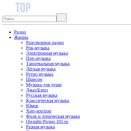
Радио
Жанры
Разговорное радио
Рок-музыка
Электронная музыка
Поп-музыка
Танцевальная музыка
Лёгкая музыка
Ретро музыка
Шансон
Музыка для души
Джаз/Блюз
Русская музыка
Классическая музыка
Юмор
Хип-хоп/рэп
Фолк и этническая музыка
Онлайн Радио 101.ru
Разная музыка