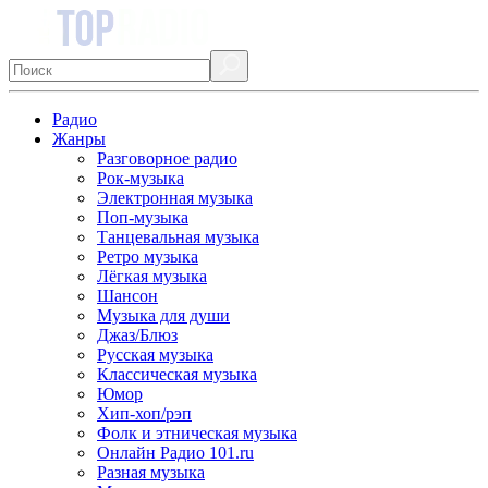
Радио
Жанры
Разговорное радио
Рок-музыка
Электронная музыка
Поп-музыка
Танцевальная музыка
Ретро музыка
Лёгкая музыка
Шансон
Музыка для души
Джаз/Блюз
Русская музыка
Классическая музыка
Юмор
Хип-хоп/рэп
Фолк и этническая музыка
Онлайн Радио 101.ru
Разная музыка