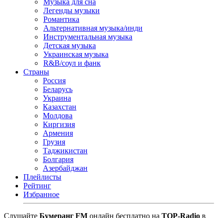
Музыка для сна
Легенды музыки
Романтика
Альтернативная музыка/инди
Инструментальная музыка
Детская музыка
Украинская музыка
R&B/cоул и фанк
Страны
Россия
Беларусь
Украина
Казахстан
Молдова
Киргизия
Армения
Грузия
Таджикистан
Болгария
Азербайджан
Плейлисты
Рейтинг
Избранное
Cлушайте
Бумеранг FM
онлайн бесплатно на
TOP-Radio
в