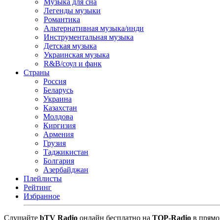
Музыка для сна
Легенды музыки
Романтика
Альтернативная музыка/инди
Инструментальная музыка
Детская музыка
Украинская музыка
R&B/cоул и фанк
Страны
Россия
Беларусь
Украина
Казахстан
Молдова
Киргизия
Армения
Грузия
Таджикистан
Болгария
Азербайджан
Плейлисты
Рейтинг
Избранное
Cлушайте
bTV Radio
онлайн бесплатно на
TOP-Radio
в прямом