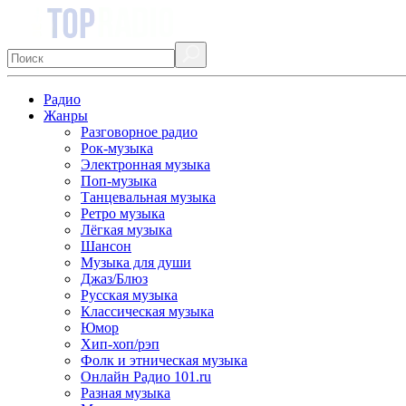
Радио
Жанры
Разговорное радио
Рок-музыка
Электронная музыка
Поп-музыка
Танцевальная музыка
Ретро музыка
Лёгкая музыка
Шансон
Музыка для души
Джаз/Блюз
Русская музыка
Классическая музыка
Юмор
Хип-хоп/рэп
Фолк и этническая музыка
Онлайн Радио 101.ru
Разная музыка