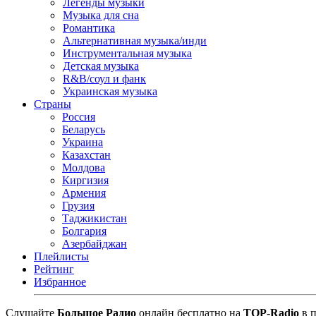
Легенды музыки
Музыка для сна
Романтика
Альтернативная музыка/инди
Инструментальная музыка
Детская музыка
R&B/cоул и фанк
Украинская музыка
Страны
Россия
Беларусь
Украина
Казахстан
Молдова
Киргизия
Армения
Грузия
Таджикистан
Болгария
Азербайджан
Плейлисты
Рейтинг
Избранное
Cлушайте
Большое Радио
онлайн бесплатно на
TOP-Radio
в п