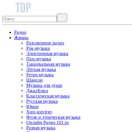
Радио
Жанры
Разговорное радио
Рок-музыка
Электронная музыка
Поп-музыка
Танцевальная музыка
Лёгкая музыка
Ретро музыка
Шансон
Музыка для души
Джаз/Блюз
Классическая музыка
Русская музыка
Юмор
Хип-хоп/рэп
Фолк и этническая музыка
Онлайн Радио 101.ru
Разная музыка