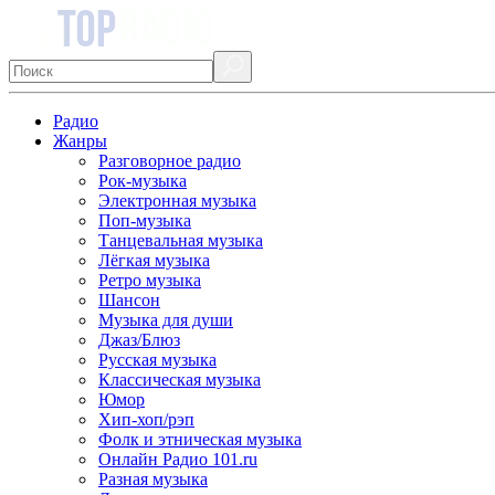
Радио
Жанры
Разговорное радио
Рок-музыка
Электронная музыка
Поп-музыка
Танцевальная музыка
Лёгкая музыка
Ретро музыка
Шансон
Музыка для души
Джаз/Блюз
Русская музыка
Классическая музыка
Юмор
Хип-хоп/рэп
Фолк и этническая музыка
Онлайн Радио 101.ru
Разная музыка