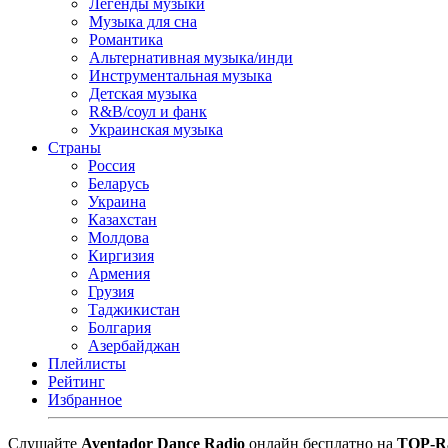
Легенды музыки
Музыка для сна
Романтика
Альтернативная музыка/инди
Инструментальная музыка
Детская музыка
R&B/cоул и фанк
Украинская музыка
Страны
Россия
Беларусь
Украина
Казахстан
Молдова
Киргизия
Армения
Грузия
Таджикистан
Болгария
Азербайджан
Плейлисты
Рейтинг
Избранное
Cлушайте
Aventador Dance Radio
онлайн бесплатно на
TOP-R