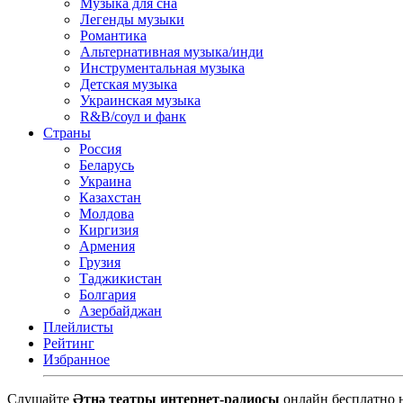
Музыка для сна
Легенды музыки
Романтика
Альтернативная музыка/инди
Инструментальная музыка
Детская музыка
Украинская музыка
R&B/cоул и фанк
Страны
Россия
Беларусь
Украина
Казахстан
Молдова
Киргизия
Армения
Грузия
Таджикистан
Болгария
Азербайджан
Плейлисты
Рейтинг
Избранное
Cлушайте
Әтнә театры интернет-радиосы
онлайн бесплатно 