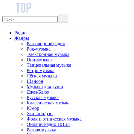
Радио
Жанры
Разговорное радио
Рок-музыка
Электронная музыка
Поп-музыка
Танцевальная музыка
Ретро музыка
Лёгкая музыка
Шансон
Музыка для души
Джаз/Блюз
Русская музыка
Классическая музыка
Юмор
Хип-хоп/рэп
Фолк и этническая музыка
Онлайн Радио 101.ru
Разная музыка