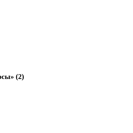
иосы»
(2)