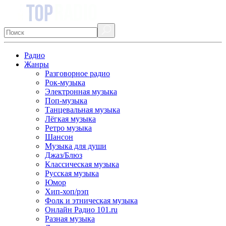
Радио
Жанры
Разговорное радио
Рок-музыка
Электронная музыка
Поп-музыка
Танцевальная музыка
Лёгкая музыка
Ретро музыка
Шансон
Музыка для души
Джаз/Блюз
Классическая музыка
Русская музыка
Юмор
Хип-хоп/рэп
Фолк и этническая музыка
Онлайн Радио 101.ru
Разная музыка