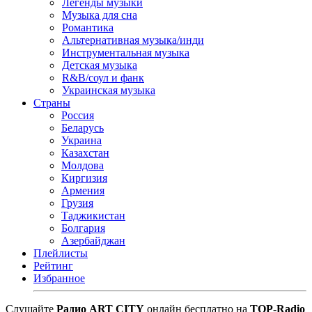
Легенды музыки
Музыка для сна
Романтика
Альтернативная музыка/инди
Инструментальная музыка
Детская музыка
R&B/cоул и фанк
Украинская музыка
Страны
Россия
Беларусь
Украина
Казахстан
Молдова
Киргизия
Армения
Грузия
Таджикистан
Болгария
Азербайджан
Плейлисты
Рейтинг
Избранное
Cлушайте
Радио ART CITY
онлайн бесплатно на
TOP-Radio