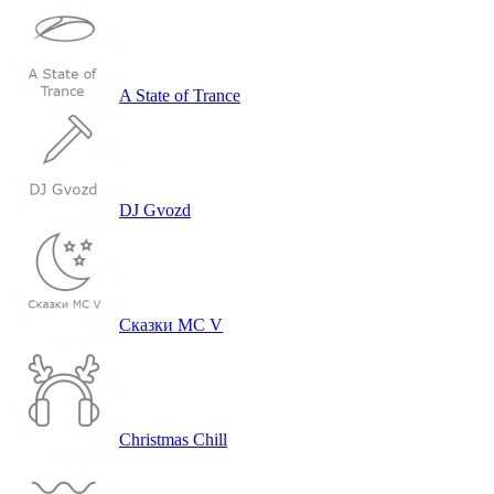
A State of Trance
DJ Gvozd
Сказ­ки MC V
Christmas Chill