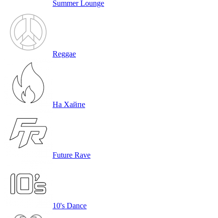
Summer Lounge
Reggae
На Хайпе
Future Rave
10's Dance