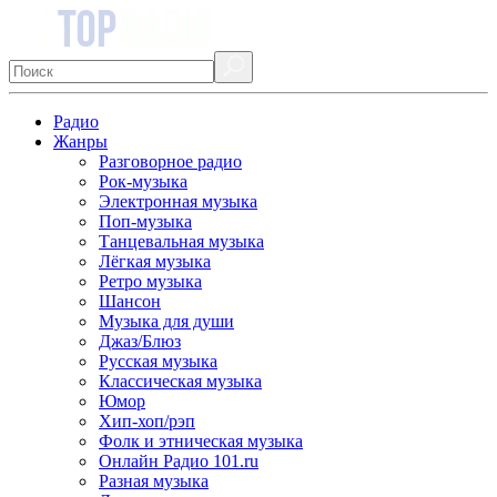
Радио
Жанры
Разговорное радио
Рок-музыка
Электронная музыка
Поп-музыка
Танцевальная музыка
Лёгкая музыка
Ретро музыка
Шансон
Музыка для души
Джаз/Блюз
Русская музыка
Классическая музыка
Юмор
Хип-хоп/рэп
Фолк и этническая музыка
Онлайн Радио 101.ru
Разная музыка