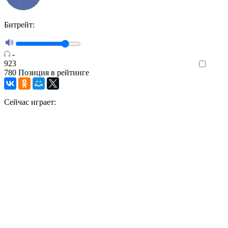
Битрейт:
-
923
Like
780
Позиция в рейтинге
Сейчас играет: