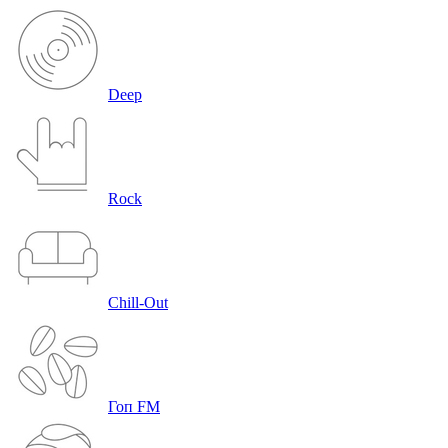
Deep
Rock
Chill-Out
Гоп FM