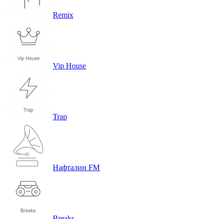
Remix
Vip House
Trap
Нафталин FM
Breaks