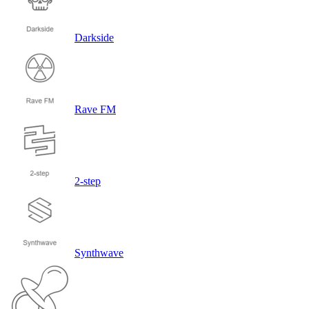
Darkside
Rave FM
2-step
Synthwave