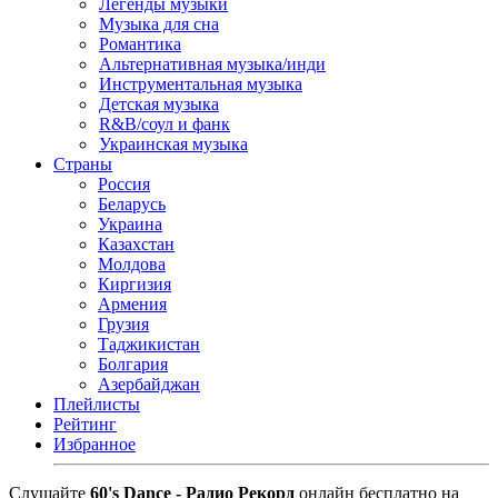
Легенды музыки
Музыка для сна
Романтика
Альтернативная музыка/инди
Инструментальная музыка
Детская музыка
R&B/cоул и фанк
Украинская музыка
Страны
Россия
Беларусь
Украина
Казахстан
Молдова
Киргизия
Армения
Грузия
Таджикистан
Болгария
Азербайджан
Плейлисты
Рейтинг
Избранное
Cлушайте
60's Dance - Радио Рекорд
онлайн бесплатно на