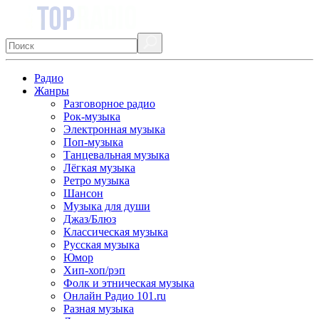
Радио
Жанры
Разговорное радио
Рок-музыка
Электронная музыка
Поп-музыка
Танцевальная музыка
Лёгкая музыка
Ретро музыка
Шансон
Музыка для души
Джаз/Блюз
Классическая музыка
Русская музыка
Юмор
Хип-хоп/рэп
Фолк и этническая музыка
Онлайн Радио 101.ru
Разная музыка