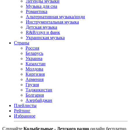
Легенды музыки
Музыка для сна
Романтика
Альтернативная музыка/инди
Инструментальная музыка
Детская музыка
R&B/cоул и фанк
Украинская музыка
Страны
Россия
Беларусь
Украина
Казахстан
Молдова
Киргизия
Армения
Грузия
Таджикистан
Болгария
Азербайджан
Плейлисты
Рейтинг
Избранное
Cлушайте
Колыбельные - Детского радио
онлайн бесплатно