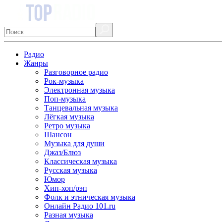
Радио
Жанры
Разговорное радио
Рок-музыка
Электронная музыка
Поп-музыка
Танцевальная музыка
Лёгкая музыка
Ретро музыка
Шансон
Музыка для души
Джаз/Блюз
Классическая музыка
Русская музыка
Юмор
Хип-хоп/рэп
Фолк и этническая музыка
Онлайн Радио 101.ru
Разная музыка