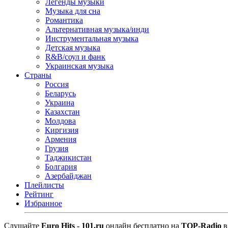
Легенды музыки
Музыка для сна
Романтика
Альтернативная музыка/инди
Инструментальная музыка
Детская музыка
R&B/cоул и фанк
Украинская музыка
Страны
Россия
Беларусь
Украина
Казахстан
Молдова
Киргизия
Армения
Грузия
Таджикистан
Болгария
Азербайджан
Плейлисты
Рейтинг
Избранное
Cлушайте
Euro Hits - 101.ru
онлайн бесплатно на
TOP-Radio
в