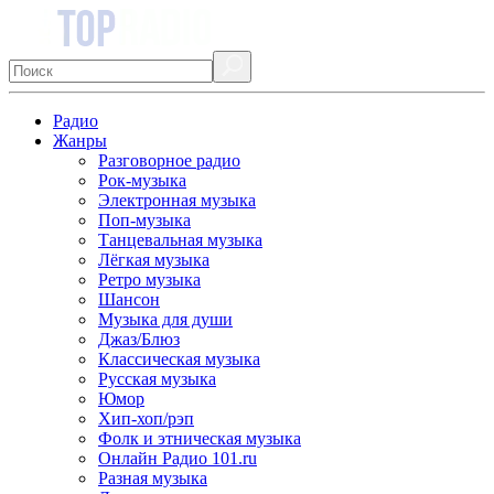
Радио
Жанры
Разговорное радио
Рок-музыка
Электронная музыка
Поп-музыка
Танцевальная музыка
Лёгкая музыка
Ретро музыка
Шансон
Музыка для души
Джаз/Блюз
Классическая музыка
Русская музыка
Юмор
Хип-хоп/рэп
Фолк и этническая музыка
Онлайн Радио 101.ru
Разная музыка