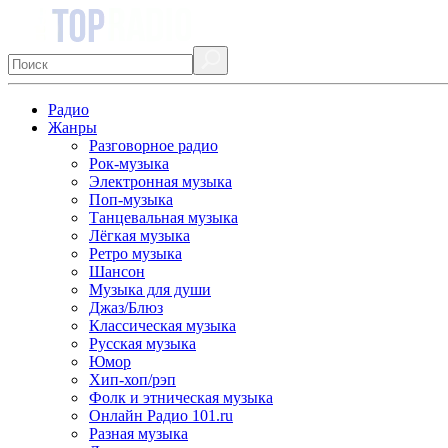
Радио
Жанры
Разговорное радио
Рок-музыка
Электронная музыка
Поп-музыка
Танцевальная музыка
Лёгкая музыка
Ретро музыка
Шансон
Музыка для души
Джаз/Блюз
Классическая музыка
Русская музыка
Юмор
Хип-хоп/рэп
Фолк и этническая музыка
Онлайн Радио 101.ru
Разная музыка