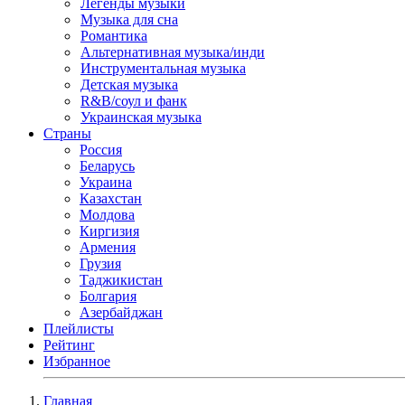
Легенды музыки
Музыка для сна
Романтика
Альтернативная музыка/инди
Инструментальная музыка
Детская музыка
R&B/cоул и фанк
Украинская музыка
Страны
Россия
Беларусь
Украина
Казахстан
Молдова
Киргизия
Армения
Грузия
Таджикистан
Болгария
Азербайджан
Плейлисты
Рейтинг
Избранное
Главная