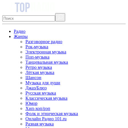
Радио
Жанры
Разговорное радио
Рок-музыка
Электронная музыка
Поп-музыка
Танцевальная музыка
Ретро музыка
Лёгкая музыка
Шансон
Музыка для души
Джаз/Блюз
Русская музыка
Классическая музыка
Юмор
Хип-хоп/рэп
Фолк и этническая музыка
Онлайн Радио 101.ru
Разная музыка