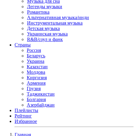
Музыка для сна
Легенды музыки
Романтика
Альтернативная музыка/инди
Инструментальная музыка
Детская музыка
Украинская музыка
R&B/cоул и фанк
Страны
Россия
Беларусь
Украина
Казахстан
Молдова
Киргизия
Армения
Грузия
Таджикистан
Болгария
Азербайджан
Плейлисты
Рейтинг
Избранное
Главная