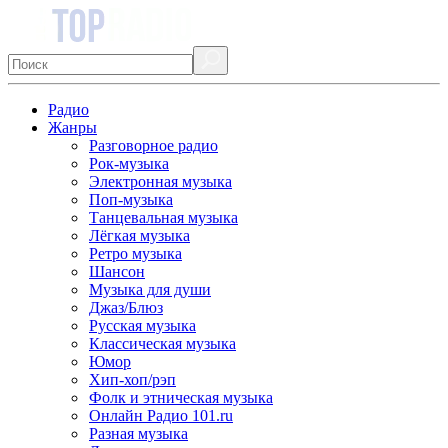
Радио
Жанры
Разговорное радио
Рок-музыка
Электронная музыка
Поп-музыка
Танцевальная музыка
Лёгкая музыка
Ретро музыка
Шансон
Музыка для души
Джаз/Блюз
Русская музыка
Классическая музыка
Юмор
Хип-хоп/рэп
Фолк и этническая музыка
Онлайн Радио 101.ru
Разная музыка