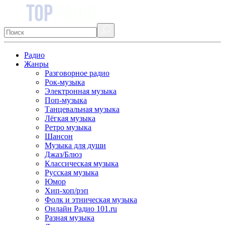
Радио
Жанры
Разговорное радио
Рок-музыка
Электронная музыка
Поп-музыка
Танцевальная музыка
Лёгкая музыка
Ретро музыка
Шансон
Музыка для души
Джаз/Блюз
Классическая музыка
Русская музыка
Юмор
Хип-хоп/рэп
Фолк и этническая музыка
Онлайн Радио 101.ru
Разная музыка