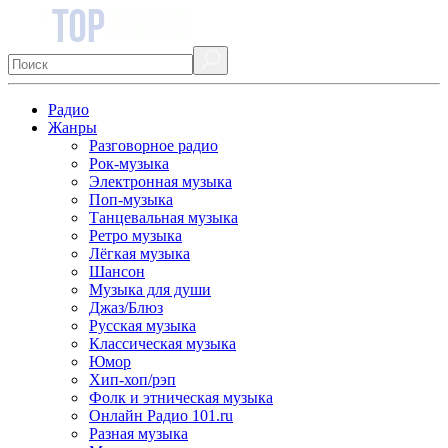
Радио
Жанры
Разговорное радио
Рок-музыка
Электронная музыка
Поп-музыка
Танцевальная музыка
Ретро музыка
Лёгкая музыка
Шансон
Музыка для души
Джаз/Блюз
Русская музыка
Классическая музыка
Юмор
Хип-хоп/рэп
Фолк и этническая музыка
Онлайн Радио 101.ru
Разная музыка