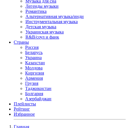
Музыка для сна
Легенды музыки
Романтика
Альтернативная музыка/инди
Инструментальная музыка
Детская музыка
Украинская музыка
R&B/cоул и фанк
Страны
Россия
Беларусь
Украина
Казахстан
Молдова
Киргизия
Армения
Грузия
Таджикистан
Болгария
Азербайджан
Плейлисты
Рейтинг
Избранное
Главная