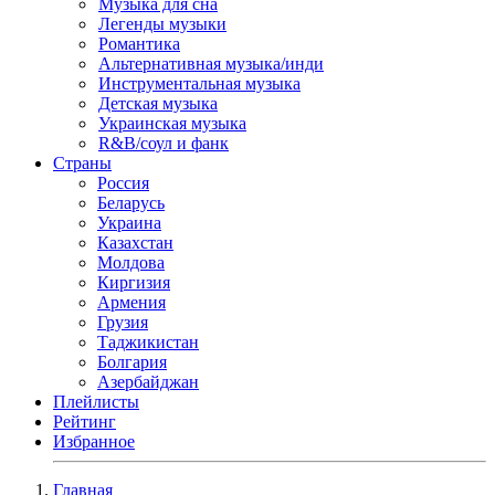
Музыка для сна
Легенды музыки
Романтика
Альтернативная музыка/инди
Инструментальная музыка
Детская музыка
Украинская музыка
R&B/cоул и фанк
Страны
Россия
Беларусь
Украина
Казахстан
Молдова
Киргизия
Армения
Грузия
Таджикистан
Болгария
Азербайджан
Плейлисты
Рейтинг
Избранное
Главная