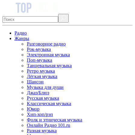
Радио
Жанры
Разговорное радио
Рок-музыка
Электронная музыка
Поп-музыка
Танцевальная музыка
Ретро музыка
Лёгкая музыка
Шансон
Музыка для души
Джаз/Блюз
Русская музыка
Классическая музыка
Юмор
Хип-хоп/рэп
Фолк и этническая музыка
Онлайн Радио 101.ru
Разная музыка