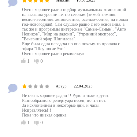
Максим
18.07.2025
Очень хорошее радио подбор музыкальных композиций
на высшим уровне т.е. по сезонам (зимой-зимняя,
весной-весенняя, летом-летняя, осенью-осеняя, на новый
год-новогодняя). Сам слушаю радио с его основания, а
так же и программы интересные "Самые-Самые", "Авто
Новиков", "Мир на ладони", "Утренний экспресс",
"Вечерний эфир Шипилова".
Еще была одна передача но она почему-то пропала с
эфира "Шоу после 5ти".
Очень хорошее радио рекомендую.
1
0
Артур
22.04.2025
Не очень хорошее радио !! Рдно и тоже крутят.
Разнообразного репертуара песен, почти нет.
За исключением в некоторые дни, и часы.
Исправлятесь!!!
Пока что низкая оценка.
1
0