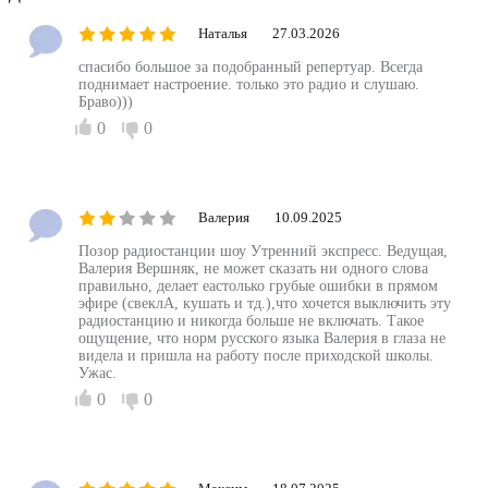
Наталья
27.03.2026
спасибо большое за подобранный репертуар. Всегда
поднимает настроение. только это радио и слушаю.
Браво)))
0
0
Валерия
10.09.2025
Позор радиостанции шоу Утренний экспресс. Ведущая,
Валерия Вершняк, не может сказать ни одного слова
правильно, делает еастолько грубые ошибки в прямом
эфире (свеклА, кушать и тд.),что хочется выключить эту
радиостанцию и никогда больше не включать. Такое
ощущение, что норм русского языка Валерия в глаза не
видела и пришла на работу после приходской школы.
Ужас.
0
0