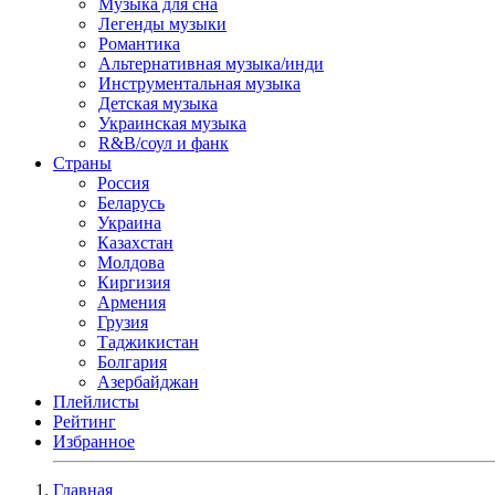
Музыка для сна
Легенды музыки
Романтика
Альтернативная музыка/инди
Инструментальная музыка
Детская музыка
Украинская музыка
R&B/cоул и фанк
Страны
Россия
Беларусь
Украина
Казахстан
Молдова
Киргизия
Армения
Грузия
Таджикистан
Болгария
Азербайджан
Плейлисты
Рейтинг
Избранное
Главная