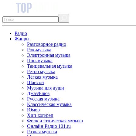
Радио
Жанры
Разговорное радио
Рок-музыка
Электронная музыка
Поп-музыка
Танцевальная музыка
Ретро музыка
Лёгкая музыка
Шансон
Музыка для души
Джаз/Блюз
Русская музыка
Классическая музыка
Юмор
Хип-хоп/рэп
Фолк и этническая музыка
Онлайн Радио 101.ru
Разная музыка